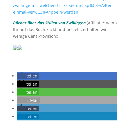
zwillinge-mit-welchen-tricks-sie-uns-sp%C3%A4ter-
einmal-ver%C3%A4ppeln-werden
Bücher über das Stillen von Zwillingen
(Affiliate* wenn
Ihr auf das Buch klickt und bestellt, erhalten wir
wenige Cent Provision):
teilen
teilen
teilen
E-Mail
teilen
teilen