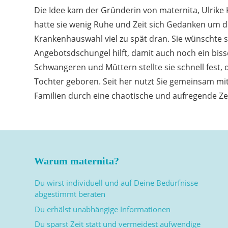
Die Idee kam der Gründerin von maternita, Ulrike
hatte sie wenig Ruhe und Zeit sich Gedanken um
Krankenhauswahl viel zu spät dran. Sie wünschte s
Angebotsdschungel hilft, damit auch noch ein bis
Schwangeren und Müttern stellte sie schnell fest, d
Tochter geboren. Seit her nutzt Sie gemeinsam m
Familien durch eine chaotische und aufregende Zei
Warum maternita?
Du wirst individuell und auf Deine Bedürfnisse
abgestimmt beraten
Du erhälst unabhängige Informationen
Du sparst Zeit statt und vermeidest aufwendige