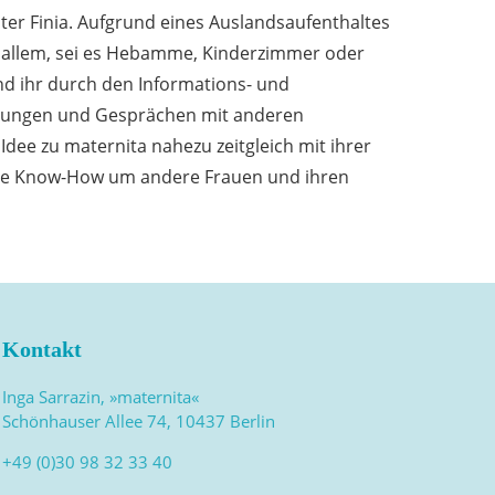
ter Finia. Aufgrund eines Auslandsaufenthaltes
 allem, sei es Hebamme, Kinderzimmer oder
und ihr durch den Informations- und
schungen und Gesprächen mit anderen
 Idee zu maternita nahezu zeitgleich mit ihrer
elte Know-How um andere Frauen und ihren
Kontakt
Inga Sarrazin, »maternita«
Schönhauser Allee 74, 10437 Berlin
+49 (0)30 98 32 33 40