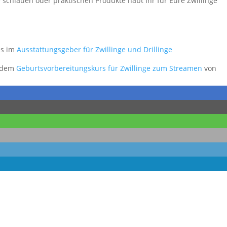
 schlauen oder praktischen Produkte habt Ihr für Eure Zwillinge
ns im
Ausstattungsgeber für Zwillinge und Drillinge
n dem
Geburtsvorbereitungskurs für Zwillinge zum Streamen
von