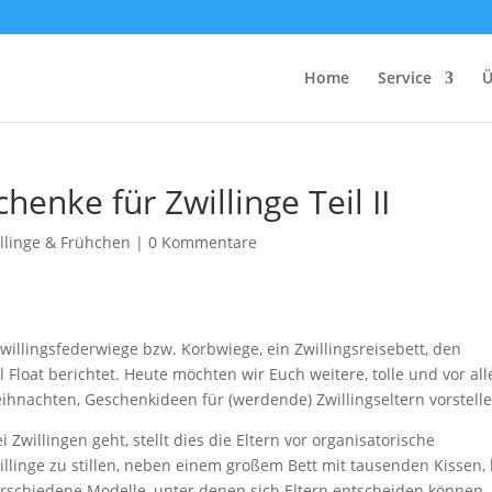
Home
Service
Ü
enke für Zwillinge Teil II
llinge & Frühchen
|
0 Kommentare
willingsfederwiege bzw. Korbwiege, ein Zwillingsreisebett, den
Float berichtet. Heute möchten wir Euch weitere, tolle und vor al
ihnachten, Geschenkideen für (werdende) Zwillingseltern vorstelle
Zwillingen geht, stellt dies die Eltern vor organisatorische
llinge zu stillen, neben einem großem Bett mit tausenden Kissen,
s verschiedene Modelle, unter denen sich Eltern entscheiden können.