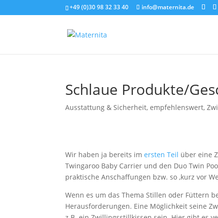
+49 (0)30 98 32 33 40
info@maternita.de
Schlaue Produkte/Gesch
Ausstattung & Sicherheit
,
empfehlenswert
,
Zwi
Wir haben ja bereits im
ersten Teil
über eine Z
Twingaroo Baby Carrier und den Duo Twin Pool 
praktische Anschaffungen bzw. so ,kurz vor We
Wenn es um das Thema Stillen oder Füttern bei 
Herausforderungen. Eine Möglichkeit seine Zwi
z.B. ein Zwillingsstillkissen sein. Hier gibt e