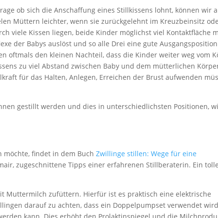
Frage ob sich die Anschaffung eines Stillkissens lohnt, können wir a
vielen Müttern leichter, wenn sie zurückgelehnt im Kreuzbeinsitz od
h viele Kissen liegen, beide Kinder möglichst viel Kontaktfläche m
xe der Babys auslöst und so alle Drei eine gute Ausgangsposition
aben oftmals den kleinen Nachteil, dass die Kinder weiter weg vom 
Kissens zu viel Abstand zwischen Baby und dem mütterlichen Körpe
raft für das Halten, Anlegen, Erreichen der Brust aufwenden müs
nnen gestillt werden und dies in unterschiedlichsten Positionen, w
en möchte, findet in dem Buch
Zwillinge stillen: Wege für eine
ir, zugeschnittene Tipps einer erfahrenen Stillberaterin. Ein toll
Muttermilch zufüttern. Hierfür ist es praktisch eine elektrische
llingen darauf zu achten, dass ein Doppelpumpset verwendet wird
erden kann. Dies erhöht den Prolaktinspiegel und die Milchprodu