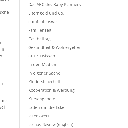
Das ABC des Baby Planners
e
ische
Elterngeld und Co.
empfehlenswert
Familienzeit
Gastbeitrag
h
Gesundheit & Wohlergehen
in.
er
Gut zu wissen
in den Medien
in eigener Sache
Kindersicherheit
en
Kooperation & Werbung
Kursangebote
ümel
wei
Laden um die Ecke
lesenswert
Lornas Review (english)