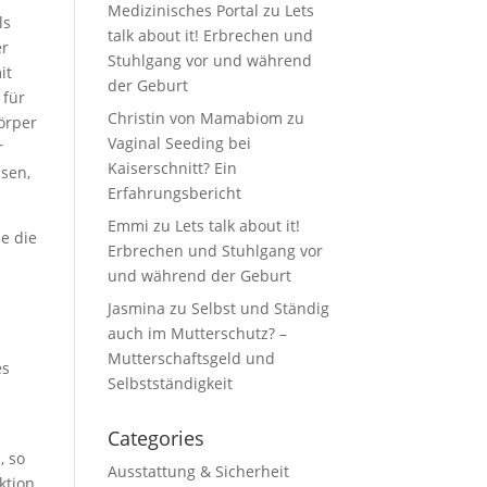
Medizinisches Portal
zu
Lets
ls
talk about it! Erbrechen und
er
Stuhlgang vor und während
it
der Geburt
 für
Christin von Mamabiom
zu
Körper
Vaginal Seeding bei
r
Kaiserschnitt? Ein
sen,
Erfahrungsbericht
Emmi
zu
Lets talk about it!
ie die
Erbrechen und Stuhlgang vor
und während der Geburt
Jasmina
zu
Selbst und Ständig
auch im Mutterschutz? –
Mutterschaftsgeld und
es
Selbstständigkeit
Categories
, so
Ausstattung & Sicherheit
ktion