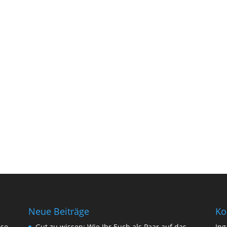
Neue Beiträge
Ko
sse
Gut zu wissen: Wie Ihr Euch als Paar auf das
Ing