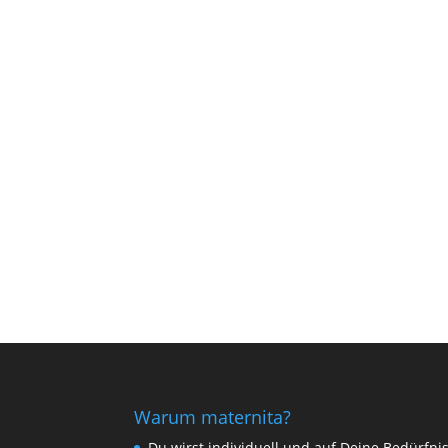
Warum maternita?
Du wirst individuell und auf Deine Bedürfni