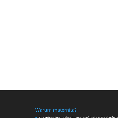
Warum maternita?
Du wirst individuell und auf Deine Bedürfni