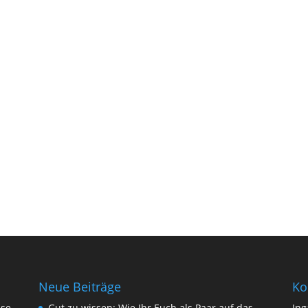
Neue Beiträge
Ko
sse
Gut zu wissen: Wie Ihr Euch als Paar auf das
Ing