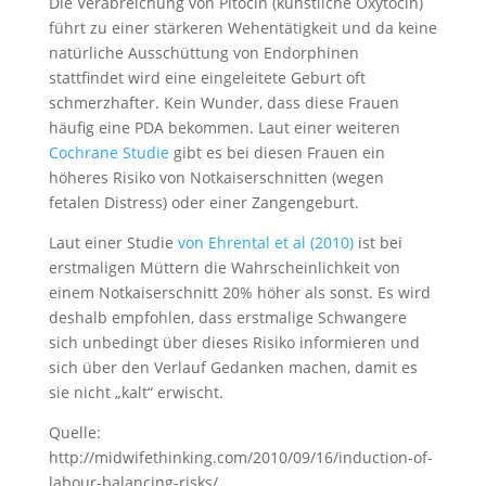
Die Verabreichung von Pitocin (künstliche Oxytocin)
führt zu einer stärkeren Wehentätigkeit und da keine
natürliche Ausschüttung von Endorphinen
stattfindet wird eine eingeleitete Geburt oft
schmerzhafter. Kein Wunder, dass diese Frauen
häufig eine PDA bekommen. Laut einer weiteren
Cochrane Studie
gibt es bei diesen Frauen ein
höheres Risiko von Notkaiserschnitten (wegen
fetalen Distress) oder einer Zangengeburt.
Laut einer Studie
von Ehrental et al (2010)
ist bei
erstmaligen Müttern die Wahrscheinlichkeit von
einem Notkaiserschnitt 20% höher als sonst. Es wird
deshalb empfohlen, dass erstmalige Schwangere
sich unbedingt über dieses Risiko informieren und
sich über den Verlauf Gedanken machen, damit es
sie nicht „kalt“ erwischt.
Quelle:
http://midwifethinking.com/2010/09/16/induction-of-
labour-balancing-risks/