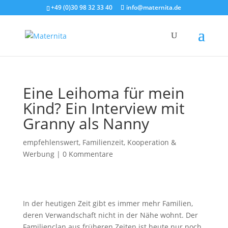
+49 (0)30 98 32 33 40
info@maternita.de
Eine Leihoma für mein
Kind? Ein Interview mit
Granny als Nanny
empfehlenswert
,
Familienzeit
,
Kooperation &
Werbung
|
0 Kommentare
In der heutigen Zeit gibt es immer mehr Familien,
deren Verwandschaft nicht in der Nähe wohnt. Der
Familienclan aus früheren Zeiten ist heute nur noch