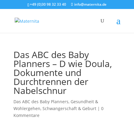
+49 (0)30 98 32 33 40
info@maternita.de
Das ABC des Baby
Planners – D wie Doula,
Dokumente und
Durchtrennen der
Nabelschnur
Das ABC des Baby Planners
,
Gesundheit &
Wohlergehen
,
Schwangerschaft & Geburt
|
0
Kommentare