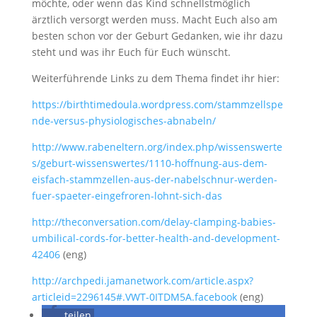
möchte, oder wenn das Kind schnellstmöglich
ärztlich versorgt werden muss. Macht Euch also am
besten schon vor der Geburt Gedanken, wie ihr dazu
steht und was ihr Euch für Euch wünscht.
Weiterführende Links zu dem Thema findet ihr hier:
https://birthtimedoula.wordpress.com/stammzellspe
nde-versus-physiologisches-abnabeln/
http://www.rabeneltern.org/index.php/wissenswerte
s/geburt-wissenswertes/1110-hoffnung-aus-dem-
eisfach-stammzellen-aus-der-nabelschnur-werden-
fuer-spaeter-eingefroren-lohnt-sich-das
http://theconversation.com/delay-clamping-babies-
umbilical-cords-for-better-health-and-development-
42406
(eng)
http://archpedi.jamanetwork.com/article.aspx?
articleid=2296145#.VWT-0ITDM5A.facebook
(eng)
teilen