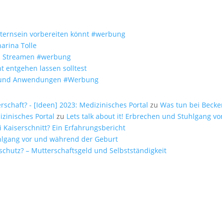
Elternsein vorbereiten könnt #werbung
arina Tolle
um Streamen #werbung
t entgehen lassen solltest
fe und Anwendungen #Werbung
chaft? - [Ideen] 2023: Medizinisches Portal
zu
Was tun bei Beck
zinisches Portal
zu
Lets talk about it! Erbrechen und Stuhlgang 
i Kaiserschnitt? Ein Erfahrungsbericht
tuhlgang vor und während der Geburt
schutz? – Mutterschaftsgeld und Selbstständigkeit