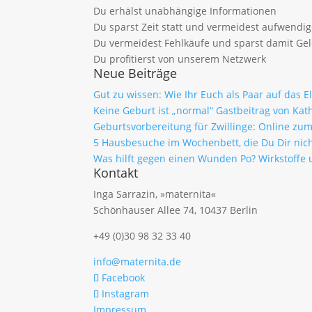
Du erhälst unabhängige Informationen
Du sparst Zeit statt und vermeidest aufwendi
Du vermeidest Fehlkäufe und sparst damit Ge
Du profitierst von unserem Netzwerk
Neue Beiträge
Gut zu wissen: Wie Ihr Euch als Paar auf das 
Keine Geburt ist „normal“ Gastbeitrag von Kath
Geburtsvorbereitung für Zwillinge: Online z
5 Hausbesuche im Wochenbett, die Du Dir nich
Was hilft gegen einen Wunden Po? Wirkstof
Kontakt
Inga Sarrazin, »maternita«
Schönhauser Allee 74, 10437 Berlin
+49 (0)30 98 32 33 40
info@maternita.de
Facebook
Instagram
Impressum