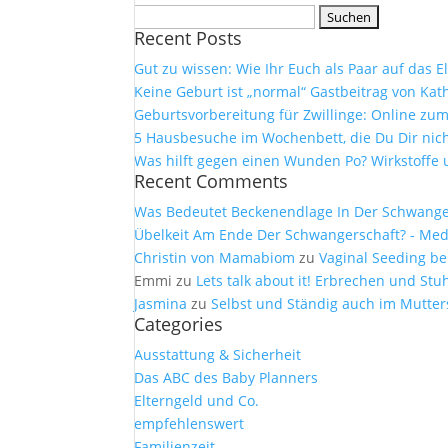
Suchen
Recent Posts
nach:
Gut zu wissen: Wie Ihr Euch als Paar auf das 
Keine Geburt ist „normal“ Gastbeitrag von Kath
Geburtsvorbereitung für Zwillinge: Online z
5 Hausbesuche im Wochenbett, die Du Dir nich
Was hilft gegen einen Wunden Po? Wirkstof
Recent Comments
Was Bedeutet Beckenendlage In Der Schwangers
Übelkeit Am Ende Der Schwangerschaft? - Medi
Christin von Mamabiom
zu
Vaginal Seeding be
Emmi
zu
Lets talk about it! Erbrechen und S
Jasmina
zu
Selbst und Ständig auch im Mutter
Categories
Ausstattung & Sicherheit
Das ABC des Baby Planners
Elterngeld und Co.
empfehlenswert
Familienzeit