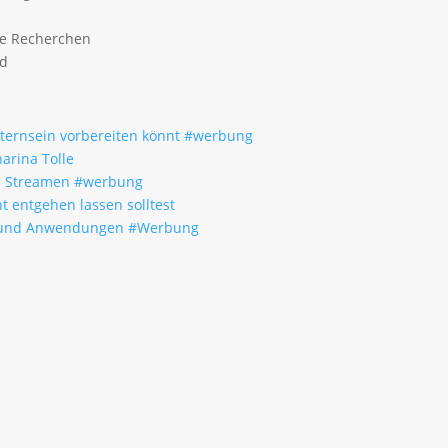
ge Recherchen
ld
Elternsein vorbereiten könnt #werbung
arina Tolle
um Streamen #werbung
t entgehen lassen solltest
fe und Anwendungen #Werbung