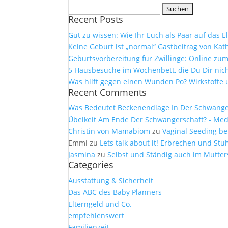
Suchen
Recent Posts
nach:
Gut zu wissen: Wie Ihr Euch als Paar auf das 
Keine Geburt ist „normal“ Gastbeitrag von Kath
Geburtsvorbereitung für Zwillinge: Online z
5 Hausbesuche im Wochenbett, die Du Dir nich
Was hilft gegen einen Wunden Po? Wirkstof
Recent Comments
Was Bedeutet Beckenendlage In Der Schwangers
Übelkeit Am Ende Der Schwangerschaft? - Medi
Christin von Mamabiom
zu
Vaginal Seeding be
Emmi
zu
Lets talk about it! Erbrechen und S
Jasmina
zu
Selbst und Ständig auch im Mutter
Categories
Ausstattung & Sicherheit
Das ABC des Baby Planners
Elterngeld und Co.
empfehlenswert
Familienzeit