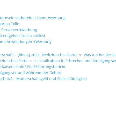
Elternsein vorbereiten könnt #werbung
arina Tolle
um Streamen #werbung
t entgehen lassen solltest
fe und Anwendungen #Werbung
chaft? - [Ideen] 2023: Medizinisches Portal
zu
Was tun bei Beck
zinisches Portal
zu
Lets talk about it! Erbrechen und Stuhlgang 
i Kaiserschnitt? Ein Erfahrungsbericht
tuhlgang vor und während der Geburt
schutz? – Mutterschaftsgeld und Selbstständigkeit