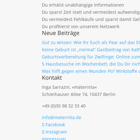
Du erhälst unabhängige Informationen
Du sparst Zeit statt und vermeidest aufwendi
Du vermeidest Fehlkäufe und sparst damit Ge
Du profitierst von unserem Netzwerk
Neue Beiträge
Gut zu wissen: Wie Ihr Euch als Paar auf das 
Keine Geburt ist „normal“ Gastbeitrag von Kath
Geburtsvorbereitung für Zwillinge: Online z
5 Hausbesuche im Wochenbett, die Du Dir nich
Was hilft gegen einen Wunden Po? Wirkstof
Kontakt
Inga Sarrazin, »maternita«
Schönhauser Allee 74, 10437 Berlin
+49 (0)30 98 32 33 40
info@maternita.de
Facebook
Instagram
Impressum