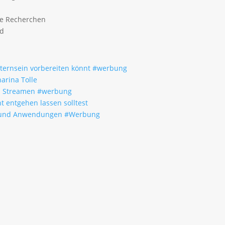
ge Recherchen
ld
Elternsein vorbereiten könnt #werbung
arina Tolle
um Streamen #werbung
t entgehen lassen solltest
fe und Anwendungen #Werbung