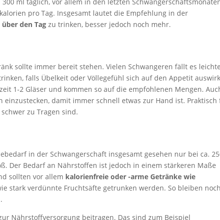
a. 300 ml täglich, vor allem in den letzten Schwangerschaftsmonate
lokalorien pro Tag. Insgesamt lautet die Empfehlung in der
t über den Tag
zu trinken, besser jedoch noch mehr.
k sollte immer bereit stehen. Vielen Schwangeren fällt es leicht
nken, falls Übelkeit oder Völlegefühl sich auf den Appetit auswir
zeit 1-2 Gläser und kommen so auf die empfohlenen Mengen. Auc
 einzustecken, damit immer schnell etwas zur Hand ist. Praktisch 
t schwer zu Tragen sind.
giebedarf in der Schwangerschaft insgesamt gesehen nur bei ca. 2
oß. Der Bedarf an Nährstoffen ist jedoch in einem stärkeren Maße
nd sollten vor allem
kalorienfreie oder -arme Getränke wie
ie stark verdünnte Fruchtsäfte getrunken werden. So bleiben noc
.
 zur Nährstoffversorgung beitragen. Das sind zum Beispiel