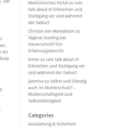
n. Der
Medizinisches Portal
zu
Lets
talk about it! Erbrechen und
Stuhlgang vor und während
der Geburt
Christin von Mamabiom
zu
Vaginal Seeding bei
er
Kaiserschnitt? Ein
ken.
Erfahrungsbericht
h für
finde
Emmi
zu
Lets talk about it!
Erbrechen und Stuhlgang vor
und während der Geburt
Jasmina
zu
Selbst und Ständig
auch im Mutterschutz? –
50
Mutterschaftsgeld und
Selbstständigkeit
h
Categories
Ausstattung & Sicherheit