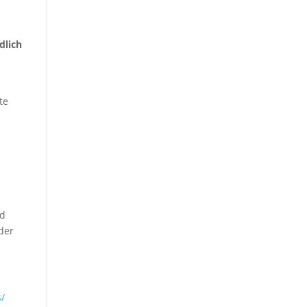
dlich
te
nd
der
s/