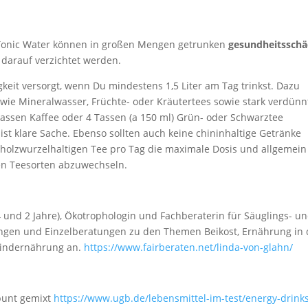
 Tonic Water können in großen Mengen getrunken
gesundheitsschä
darauf verzichtet werden.
keit versorgt, wenn Du mindestens 1,5 Liter am Tag trinkst. Dazu
 wie Mineralwasser, Früchte- oder Kräutertees sowie stark verdünn
assen Kaffee oder 4 Tassen (a 150 ml) Grün- oder Schwarztee
 ist klare Sache. Ebenso sollten auch keine chininhaltige Getränke
holzwurzelhaltigen Tee pro Tag die maximale Dosis und allgemein
nen Teesorten abzuwechseln.
4 und 2 Jahre), Ökotrophologin und Fachberaterin für Säuglings- u
ungen und Einzelberatungen zu den Themen Beikost, Ernährung in 
nkindernährung an.
https://www.fairberaten.net/linda-von-glahn/
 bunt gemixt
https://www.ugb.de/lebensmittel-im-test/energy-drink