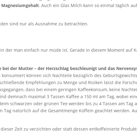
d Magnesiumgehalt
. Auch ein Glas Milch kann so einmal täglich a
aden sind nur als Ausnahme zu betrachten.
, in der man einfach nur müde ist. Gerade in diesem Moment auf K
 bei der Mutter – der Herzschlag beschleunigt und das Nervens
 konsumiert können sich Nachteile bezüglich des Geburtsgewichts
schließende Empfehlungen zu Menge und Risiken lässt die Forsc
 ausgegangen, dass bei einem geringen Kaffeekonsum, keine Nachtei
sind demnach maximal 3 Tassen Kaffee a 150 ml am Tag, wobei ein
. Beim schwarzen oder grünen Tee werden bis zu 4 Tassen am Tag a
en Tag natürlich auf die Gesamtmenge Koffein geachtet werden. A
 dieser Zeit zu verzichten oder statt dessen entkoffeinierte Produk