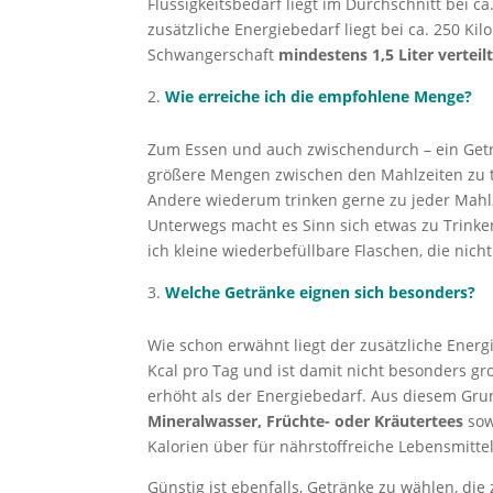
Flüssigkeitsbedarf liegt im Durchschnitt bei c
zusätzliche Energiebedarf liegt bei ca. 250 Ki
Schwangerschaft
mindestens 1,5 Liter verteil
Wie erreiche ich die empfohlene Menge?
Zum Essen und auch zwischendurch – ein Geträn
größere Mengen zwischen den Mahlzeiten zu tri
Andere wiederum trinken gerne zu jeder Mahl
Unterwegs macht es Sinn sich etwas zu Trinken
ich kleine wiederbefüllbare Flaschen, die nich
Welche Getränke eignen sich besonders?
Wie schon erwähnt liegt der zusätzliche Ener
Kcal pro Tag und ist damit nicht besonders gr
erhöht als der Energiebedarf. Aus diesem Gru
Mineralwasser, Früchte- oder Kräutertees
sow
Kalorien über für nährstoffreiche Lebensmittel
Günstig ist ebenfalls, Getränke zu wählen, die