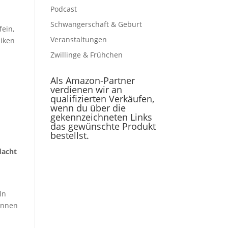
Podcast
Schwangerschaft & Geburt
fein,
Veranstaltungen
siken
Zwillinge & Frühchen
Als Amazon-Partner
verdienen wir an
h
qualifizierten Verkäufen,
wenn du über die
gekennzeichneten Links
das gewünschte Produkt
bestellst.
dacht
ln
können