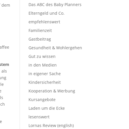
Das ABC des Baby Planners
uf dem
Elterngeld und Co.
empfehlenswert
Familienzeit
Gastbeitrag
affee
Gesundheit & Wohlergehen
Gut zu wissen
ystem
in den Medien
 als
in eigener Sache
hung
Kindersicherheit
le
e
Kooperation & Werbung
ls
Kursangebote
uch
Laden um die Ecke
lesenswert
te
Lornas Review (english)