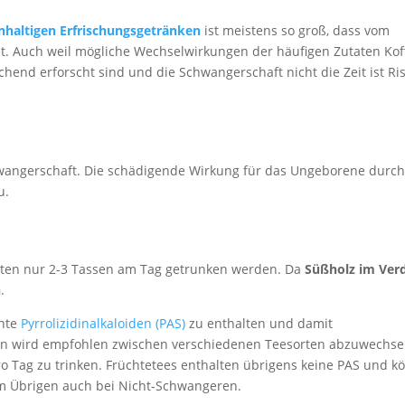
nhaltigen Erfrischungsgetränken
ist meistens so groß, dass vom
st. Auch weil mögliche Wechselwirkungen der häufigen Zutaten Kof
hend erforscht sind und die Schwangerschaft nicht die Zeit ist Ri
Schwangerschaft. Die schädigende Wirkung für das Ungeborene durc
u.
ollten nur 2-3 Tassen am Tag getrunken werden. Da
Süßholz im Ver
n
.
nnte
Pyrrolizidinalkaloiden (PAS)
zu enthalten und damit
sen wird empfohlen zwischen verschiedenen Teesorten abzuwechse
pro Tag zu trinken. Früchtetees enthalten übrigens keine PAS und 
im Übrigen auch bei Nicht-Schwangeren.