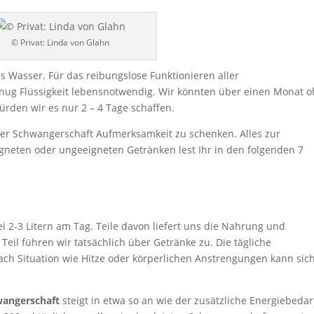
© Privat: Linda von Glahn
s Wasser. Für das reibungslose Funktionieren aller
enug Flüssigkeit lebensnotwendig. Wir könnten über einen Monat 
rden wir es nur 2 – 4 Tage schaffen.
er Schwangerschaft Aufmerksamkeit zu schenken. Alles zur
eten oder ungeeigneten Getränken lest Ihr in den folgenden 7
?
bei 2-3 Litern am Tag. Teile davon liefert uns die Nahrung und
eil führen wir tatsächlich über Getränke zu. Die tägliche
e nach Situation wie Hitze oder körperlichen Anstrengungen kann sic
hwangerschaft
steigt in etwa so an wie der zusätzliche Energiebedar