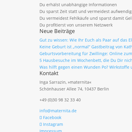
Du erhälst unabhängige Informationen
Du sparst Zeit statt und vermeidest aufwendi
Du vermeidest Fehlkäufe und sparst damit Ge
Du profitierst von unserem Netzwerk
Neue Beiträge
Gut zu wissen: Wie Ihr Euch als Paar auf das 
Keine Geburt ist „normal“ Gastbeitrag von Kath
Geburtsvorbereitung für Zwillinge: Online z
5 Hausbesuche im Wochenbett, die Du Dir nich
Was hilft gegen einen Wunden Po? Wirkstof
Kontakt
Inga Sarrazin, »maternita«
Schönhauser Allee 74, 10437 Berlin
+49 (0)30 98 32 33 40
info@maternita.de
Facebook
Instagram
Impressum