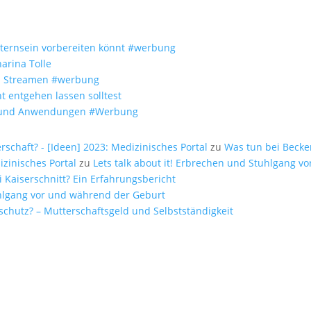
Elternsein vorbereiten könnt #werbung
arina Tolle
um Streamen #werbung
t entgehen lassen solltest
fe und Anwendungen #Werbung
chaft? - [Ideen] 2023: Medizinisches Portal
zu
Was tun bei Beck
zinisches Portal
zu
Lets talk about it! Erbrechen und Stuhlgang 
i Kaiserschnitt? Ein Erfahrungsbericht
tuhlgang vor und während der Geburt
schutz? – Mutterschaftsgeld und Selbstständigkeit