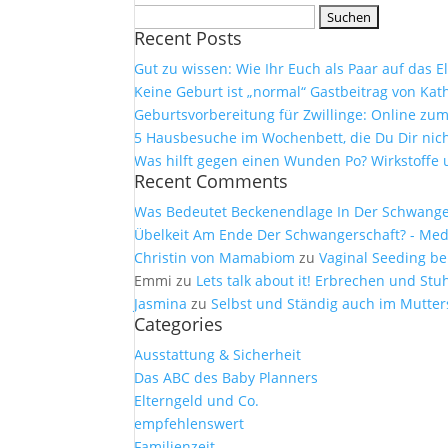
Suchen
Recent Posts
nach:
Gut zu wissen: Wie Ihr Euch als Paar auf das 
Keine Geburt ist „normal“ Gastbeitrag von Kath
Geburtsvorbereitung für Zwillinge: Online z
5 Hausbesuche im Wochenbett, die Du Dir nich
Was hilft gegen einen Wunden Po? Wirkstof
Recent Comments
Was Bedeutet Beckenendlage In Der Schwangers
Übelkeit Am Ende Der Schwangerschaft? - Medi
Christin von Mamabiom
zu
Vaginal Seeding be
Emmi
zu
Lets talk about it! Erbrechen und S
Jasmina
zu
Selbst und Ständig auch im Mutter
Categories
Ausstattung & Sicherheit
Das ABC des Baby Planners
Elterngeld und Co.
empfehlenswert
Familienzeit