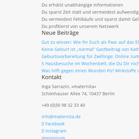
Du erhälst unabhängige Informationen
Du sparst Zeit statt und vermeidest aufwendi
Du vermeidest Fehlkäufe und sparst damit Ge
Du profitierst von unserem Netzwerk
Neue Beiträge
Gut zu wissen: Wie Ihr Euch als Paar auf das 
Keine Geburt ist „normal“ Gastbeitrag von Kath
Geburtsvorbereitung für Zwillinge: Online z
5 Hausbesuche im Wochenbett, die Du Dir nich
Was hilft gegen einen Wunden Po? Wirkstof
Kontakt
Inga Sarrazin, »maternita«
Schönhauser Allee 74, 10437 Berlin
+49 (0)30 98 32 33 40
info@maternita.de
Facebook
Instagram
Impressum