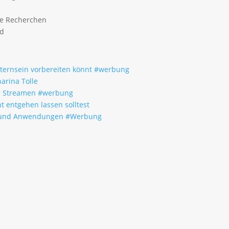
ge Recherchen
ld
Elternsein vorbereiten könnt #werbung
arina Tolle
um Streamen #werbung
t entgehen lassen solltest
fe und Anwendungen #Werbung