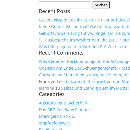
Suchen
Recent Posts
nach:
Gut zu wissen: Wie Ihr Euch als Paar auf das 
Keine Geburt ist „normal“ Gastbeitrag von Kath
Geburtsvorbereitung für Zwillinge: Online z
5 Hausbesuche im Wochenbett, die Du Dir nich
Was hilft gegen einen Wunden Po? Wirkstof
Recent Comments
Was Bedeutet Beckenendlage In Der Schwangers
Übelkeit Am Ende Der Schwangerschaft? - Medi
Christin von Mamabiom
zu
Vaginal Seeding be
Emmi
zu
Lets talk about it! Erbrechen und S
Jasmina
zu
Selbst und Ständig auch im Mutter
Categories
Ausstattung & Sicherheit
Das ABC des Baby Planners
Elterngeld und Co.
empfehlenswert
Familienzeit