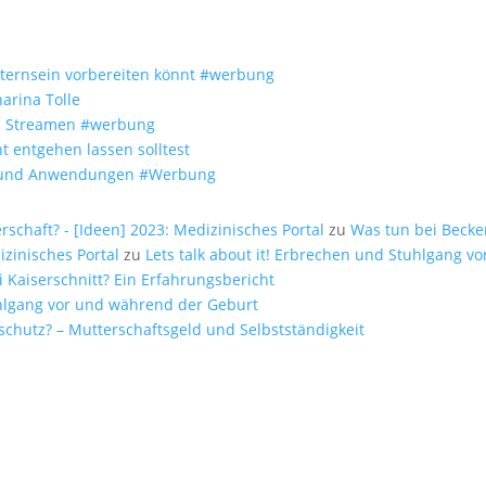
Elternsein vorbereiten könnt #werbung
arina Tolle
um Streamen #werbung
t entgehen lassen solltest
fe und Anwendungen #Werbung
chaft? - [Ideen] 2023: Medizinisches Portal
zu
Was tun bei Beck
zinisches Portal
zu
Lets talk about it! Erbrechen und Stuhlgang 
i Kaiserschnitt? Ein Erfahrungsbericht
tuhlgang vor und während der Geburt
schutz? – Mutterschaftsgeld und Selbstständigkeit