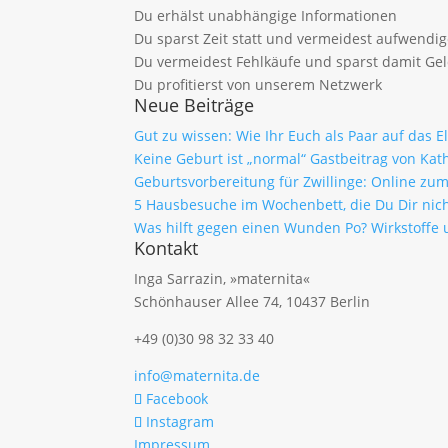
Du erhälst unabhängige Informationen
Du sparst Zeit statt und vermeidest aufwendi
Du vermeidest Fehlkäufe und sparst damit Ge
Du profitierst von unserem Netzwerk
Neue Beiträge
Gut zu wissen: Wie Ihr Euch als Paar auf das 
Keine Geburt ist „normal“ Gastbeitrag von Kath
Geburtsvorbereitung für Zwillinge: Online z
5 Hausbesuche im Wochenbett, die Du Dir nich
Was hilft gegen einen Wunden Po? Wirkstof
Kontakt
Inga Sarrazin, »maternita«
Schönhauser Allee 74, 10437 Berlin
+49 (0)30 98 32 33 40
info@maternita.de
Facebook
Instagram
Impressum