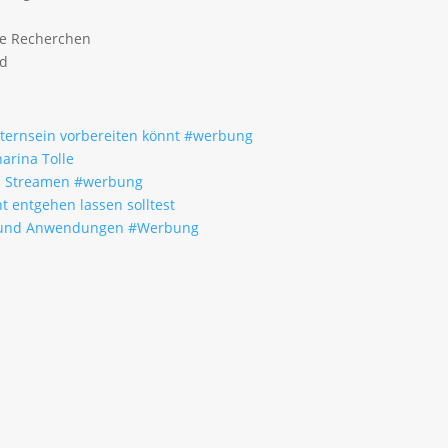
ge Recherchen
ld
Elternsein vorbereiten könnt #werbung
arina Tolle
um Streamen #werbung
t entgehen lassen solltest
fe und Anwendungen #Werbung