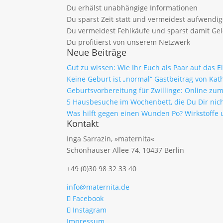
Du erhälst unabhängige Informationen
Du sparst Zeit statt und vermeidest aufwendi
Du vermeidest Fehlkäufe und sparst damit Ge
Du profitierst von unserem Netzwerk
Neue Beiträge
Gut zu wissen: Wie Ihr Euch als Paar auf das 
Keine Geburt ist „normal“ Gastbeitrag von Kath
Geburtsvorbereitung für Zwillinge: Online z
5 Hausbesuche im Wochenbett, die Du Dir nich
Was hilft gegen einen Wunden Po? Wirkstof
Kontakt
Inga Sarrazin, »maternita«
Schönhauser Allee 74, 10437 Berlin
+49 (0)30 98 32 33 40
info@maternita.de
Facebook
Instagram
Impressum