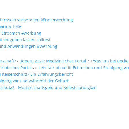
Elternsein vorbereiten könnt #werbung
arina Tolle
um Streamen #werbung
t entgehen lassen solltest
fe und Anwendungen #Werbung
chaft? - [Ideen] 2023: Medizinisches Portal
zu
Was tun bei Beck
zinisches Portal
zu
Lets talk about it! Erbrechen und Stuhlgang 
i Kaiserschnitt? Ein Erfahrungsbericht
tuhlgang vor und während der Geburt
schutz? – Mutterschaftsgeld und Selbstständigkeit