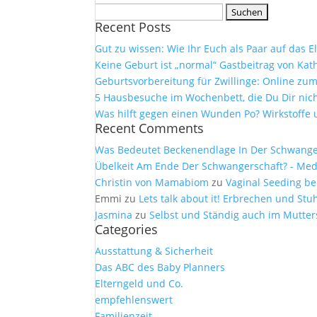
Suchen
Recent Posts
nach:
Gut zu wissen: Wie Ihr Euch als Paar auf das 
Keine Geburt ist „normal“ Gastbeitrag von Kath
Geburtsvorbereitung für Zwillinge: Online z
5 Hausbesuche im Wochenbett, die Du Dir nich
Was hilft gegen einen Wunden Po? Wirkstof
Recent Comments
Was Bedeutet Beckenendlage In Der Schwangers
Übelkeit Am Ende Der Schwangerschaft? - Medi
Christin von Mamabiom
zu
Vaginal Seeding be
Emmi
zu
Lets talk about it! Erbrechen und S
Jasmina
zu
Selbst und Ständig auch im Mutter
Categories
Ausstattung & Sicherheit
Das ABC des Baby Planners
Elterngeld und Co.
empfehlenswert
Familienzeit