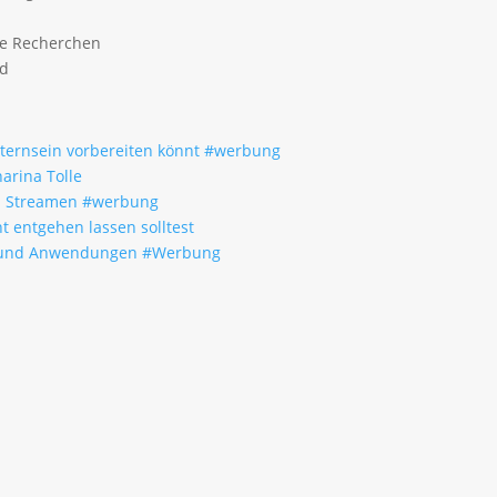
ge Recherchen
ld
Elternsein vorbereiten könnt #werbung
arina Tolle
um Streamen #werbung
t entgehen lassen solltest
fe und Anwendungen #Werbung