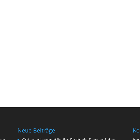
Neue Beiträge
Ko
sse
Gut zu wissen: Wie Ihr Euch als Paar auf das
Ing