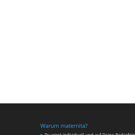
Warum maternita?
Du wirst individuell und auf Deine Bedürfni